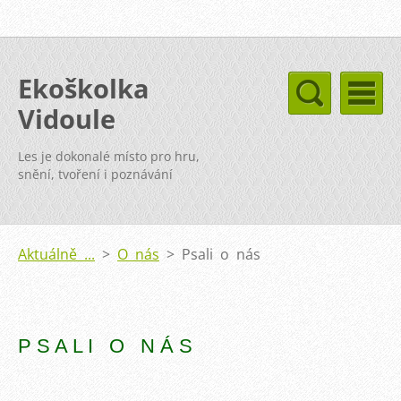
Ekoškolka
Vidoule
Les je dokonalé místo pro hru,
snění, tvoření i poznávání
Aktuálně ...
>
O nás
>
Psali o nás
P S A L I O N Á S