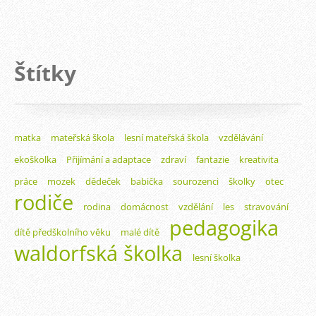
Štítky
matka
mateřská škola
lesní mateřská škola
vzdělávání
ekoškolka
Přijímání a adaptace
zdraví
fantazie
kreativita
práce
mozek
dědeček
babička
sourozenci
školky
otec
rodiče
rodina
domácnost
vzdělání
les
stravování
pedagogika
dítě předškolního věku
malé dítě
waldorfská školka
lesní školka