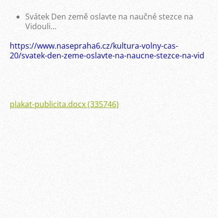
Svátek Den země oslavte na naučné stezce na
Vidouli...
https://www.nasepraha6.cz/kultura-volny-cas-
20/svatek-den-zeme-oslavte-na-naucne-stezce-na-vid
plakat-publicita.docx (335746)