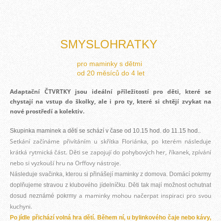
SMYSLOHRÁTKY
pro maminky s dětmi
od 20 měsíců do 4 let
Adaptační ČTVRTKY jsou ideální příležitostí pro děti, které se
chystají na vstup do školky, ale i pro ty, které si chtějí zvykat na
nové prostředí a kolektiv.
Skupinka maminek a dětí se schází v čase od 10.15 hod. do 11.15 hod..
Setkání začínáme přivítáním u skřítka Floriánka, po kterém následuje
krátká rytmická část. Děti se zapojují do pohybových her, říkanek, zpívání
nebo si vyzkouší hru na Orffovy nástroje.
Následuje svačinka, kterou si přinášejí maminky z domova. Domácí pokrmy
doplňujeme stravou z klubového jídelníčku. Děti tak mají možnost ochutnat
a maminky mohou načerpat inspiraci pro svou
dosud neznámé pokrmy
kuchyni.
Po jídle přichází volná hra dětí. Během ní, u bylinkového čaje nebo kávy,