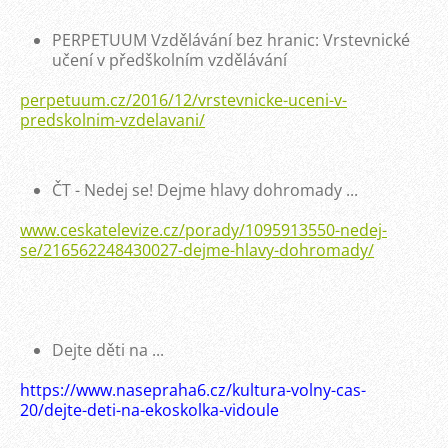
PERPETUUM Vzdělávání bez hranic: Vrstevnické
učení v předškolním vzdělávání
perpetuum.cz/2016/12/vrstevnicke-uceni-v-
predskolnim-vzdelavani/
ČT - Nedej se! Dejme hlavy dohromady ...
www.ceskatelevize.cz/porady/1095913550-nedej-
se/216562248430027-dejme-hlavy-dohromady/
Dejte děti na ...
https://www.nasepraha6.cz/kultura-volny-cas-
20/dejte-deti-na-ekoskolka-vidoule