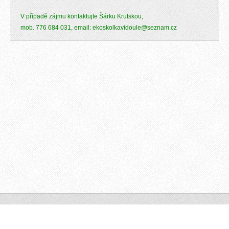
V případě zájmu kontaktujte Šárku Krutskou,
mob. 776 684 031,
email: ekoskolkavidoule@seznam.cz
© 2015 Všechna práva vyhrazena.
Vytvořeno službou
Webnode