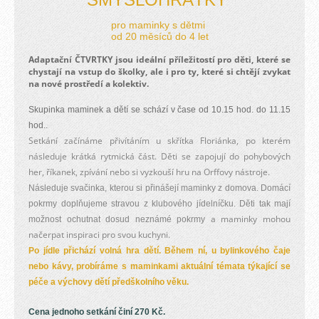
pro maminky s dětmi
od 20 měsíců do 4 let
Adaptační ČTVRTKY jsou ideální příležitostí pro děti, které se
chystají na vstup do školky, ale i pro ty, které si chtějí zvykat
na nové prostředí a kolektiv.
Skupinka maminek a dětí se schází v čase od 10.15 hod. do 11.15
hod..
Setkání začínáme přivítáním u skřítka Floriánka, po kterém
následuje krátká rytmická část. Děti se zapojují do pohybových
her, říkanek, zpívání nebo si vyzkouší hru na Orffovy nástroje.
Následuje svačinka, kterou si přinášejí maminky z domova. Domácí
pokrmy doplňujeme stravou z klubového jídelníčku. Děti tak mají
a maminky mohou
možnost ochutnat dosud neznámé pokrmy
načerpat inspiraci pro svou kuchyni.
Po jídle přichází volná hra dětí. Během ní, u bylinkového čaje
nebo kávy, probíráme s maminkami aktuální témata týkající se
péče a výchovy dětí předškolního věku.
Cena jednoho setkání činí 270 Kč.