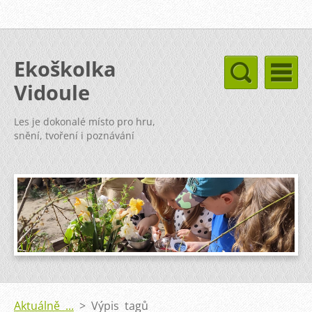
Ekoškolka
Vidoule
Les je dokonalé místo pro hru,
snění, tvoření i poznávání
Aktuálně ...
>
Výpis tagů