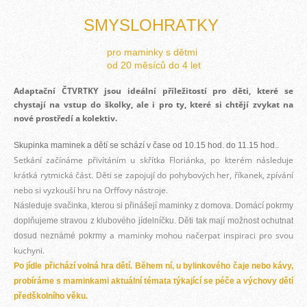
SMYSLOHRÁTKY
pro maminky s dětmi
od 20 měsíců do 4 let
Adaptační ČTVRTKY jsou ideální příležitostí pro děti, které se
chystají na vstup do školky, ale i pro ty, které si chtějí zvykat na
nové prostředí a kolektiv.
Skupinka maminek a dětí se schází v čase od 10.15 hod. do 11.15 hod..
Setkání začínáme přivítáním u skřítka Floriánka, po kterém následuje
krátká rytmická část. Děti se zapojují do pohybových her, říkanek, zpívání
nebo si vyzkouší hru na Orffovy nástroje.
Následuje svačinka, kterou si přinášejí maminky z domova. Domácí pokrmy
doplňujeme stravou z klubového jídelníčku. Děti tak mají možnost ochutnat
a maminky mohou načerpat inspiraci pro svou
dosud neznámé pokrmy
kuchyni.
Po jídle přichází volná hra dětí. Během ní, u bylinkového čaje nebo kávy,
probíráme s maminkami aktuální témata týkající se péče a výchovy dětí
předškolního věku.