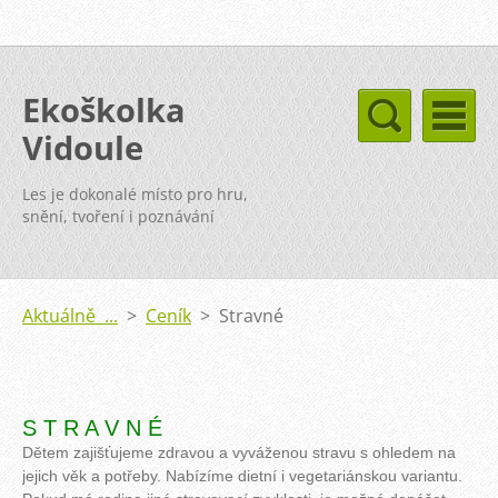
Ekoškolka
Vidoule
Les je dokonalé místo pro hru,
snění, tvoření i poznávání
Aktuálně ...
>
Ceník
>
Stravné
S T R A V N É
Dětem zajišťujeme zdravou a vyváženou stravu s ohledem na
jejich věk a potřeby. Nabízíme dietní i vegetariánskou variantu.