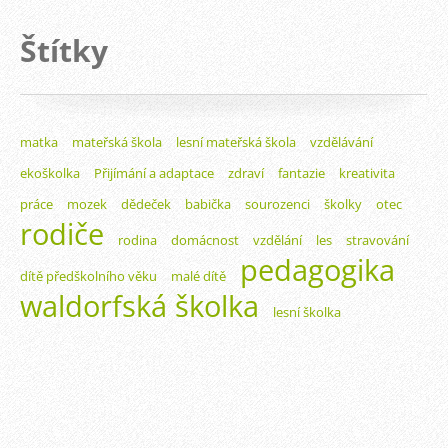
Štítky
matka
mateřská škola
lesní mateřská škola
vzdělávání
ekoškolka
Přijímání a adaptace
zdraví
fantazie
kreativita
práce
mozek
dědeček
babička
sourozenci
školky
otec
rodiče
rodina
domácnost
vzdělání
les
stravování
pedagogika
dítě předškolního věku
malé dítě
waldorfská školka
lesní školka