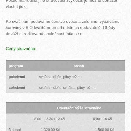
Pokud má rodina jiné stravovací zvyklosti, je možné donášet
vlastní jídlo.
Ke svačinám podáváme čerstvé ovoce a zeleninu, využíváme
suroviny v BIO kvalitě nebo od místních dodavatelů. Obědy
dováží akreditovaná společnost Inita s.r.o.
Ceny stravného:
program
obsah
polodenní
svačina, oběd, pitný režim
1
celodenní
svačina, oběd, svačina, pitný režim
1
Orientační výše stravného
8.00 - 12.30 / 12.45
8.00 - 16.45
3 denní 1 320,00 Kč
1 560,00 Kč