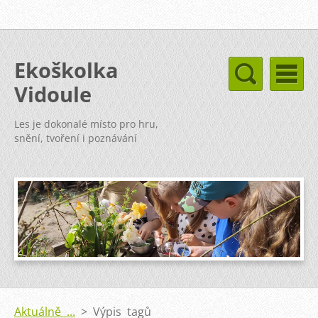
Ekoškolka
Vidoule
Les je dokonalé místo pro hru,
snění, tvoření i poznávání
Aktuálně ...
>
Výpis tagů