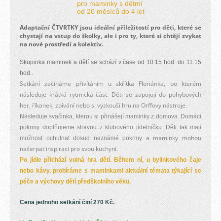
pro maminky s dětmi
od 20 měsíců do 4 let
Adaptační ČTVRTKY jsou ideální příležitostí pro děti, které se
chystají na vstup do školky, ale i pro ty, které si chtějí zvykat
na nové prostředí a kolektiv.
Skupinka maminek a dětí se schází v čase od 10.15 hod. do 11.15
hod..
Setkání začínáme přivítáním u skřítka Floriánka, po kterém
následuje krátká rytmická část. Děti se zapojují do pohybových
her, říkanek, zpívání nebo si vyzkouší hru na Orffovy nástroje.
Následuje svačinka, kterou si přinášejí maminky z domova. Domácí
pokrmy doplňujeme stravou z klubového jídelníčku. Děti tak mají
a maminky mohou
možnost ochutnat dosud neznámé pokrmy
načerpat inspiraci pro svou kuchyni.
Po jídle přichází volná hra dětí. Během ní, u bylinkového čaje
nebo kávy, probíráme s maminkami aktuální témata týkající se
péče a výchovy dětí předškolního věku.
Cena jednoho setkání činí 270 Kč.