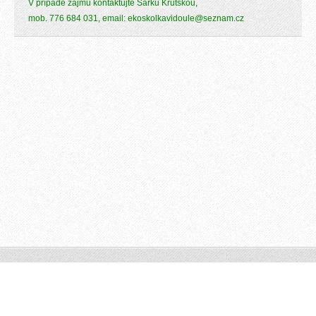
V případě zájmu kontaktujte Šárku Krutskou,
mob. 776 684 031,
email: ekoskolkavidoule@seznam.cz
© 2015 Všechna práva vyhrazena.
Vytvořeno službou
Webnode