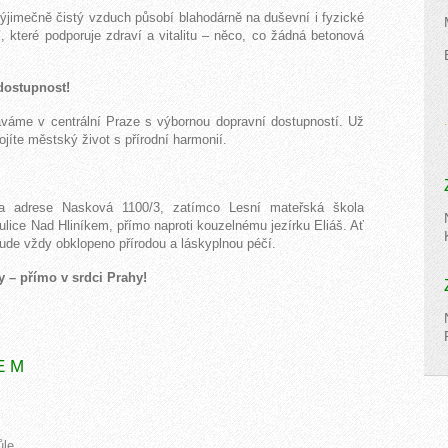
ýjimečně čistý vzduch působí blahodárně na duševní i fyzické
í, které podporuje zdraví a vitalitu – něco, co žádná betonová
dostupnost!
táváme v centrální Praze s výbornou dopravní dostupností. Už
.
jíte městský život s přírodní harmonií.
na adrese Nasková 1100/3, zatímco Lesní mateřská škola
ulice Nad Hliníkem, přímo naproti kouzelnému jezírku Eliáš. Ať
 bude vždy obklopeno přírodou a láskyplnou péčí.
dy – přímo v srdci Prahy!
E M
ůle.