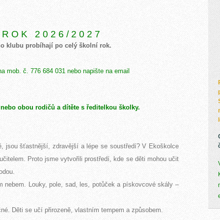
R O K 2 0 2 6 / 2 0 2 7
o klubu probíhají po celý školní rok.
na mob. č. 776 684 031 nebo napište na email
nebo obou rodičů a dítěte s ředitelkou školky.
ě, jsou šťastnější, zdravější
a lépe se soustředí? V Ekoškolce
učitelem. Proto jsme vytvořili prostředí, kde se děti mohou učit
rodou.
 nebem. Louky, pole, sad, les, potůček a pískovcové skály –
ečné. Děti se učí přirozeně, vlastním tempem a způsobem.