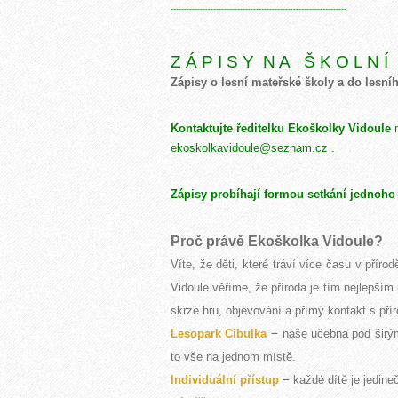
------------------------------------------------------------------
Z Á P I S Y N A Š K O L N Í 
Zápisy o lesní mateřské školy a do lesníh
Kontaktujte ředitelku Ekoškolky Vidoule
ekoskolkavidoule@seznam.cz .
Zápisy probíhají formou setkání jednoho 
Proč právě Ekoškolka Vidoule?
Víte, že děti, které tráví více času v přírod
Vidoule věříme, že příroda je tím nejlepším 
skrze hru, objevování a přímý kontakt s pří
–
Lesopark Cibulka
naše učebna pod širým
to vše na jednom místě.
–
Individuální přístup
každé dítě je jedin