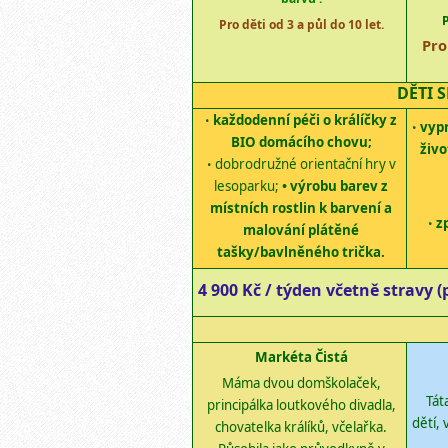
Pro děti od 3 a půl do 10 let.
Pro
DĚTI 
každodenní péči o králíčky z
•
vypr
•
BIO domácího chovu;
živo
dobrodružn
é
orientační hr
y
v
•
lesoparku;
• výrobu barev z
místních rostlin k barvení a
z
•
malování plátěné
tašky/bavlněného trička.
4
9
00 Kč / týden včetně stravy
(
Markéta Čistá
M
áma
dvou
domškolaček
,
Tát
principálka loutkového divadla,
dětí,
chovatelka králíků, včelařka.