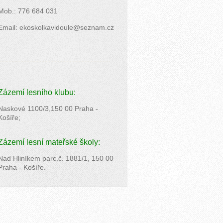
Mob.: 776 684 031
Email: ekoskolkavidoule@seznam.cz
..........................................................................
Zázemí lesního klubu:
Naskové 1100/3,150 00 Praha -
Košíře;
Zázemí lesní mateřské školy:
Nad Hliníkem parc.č. 1881/1, 150 00
Praha - Košíře.