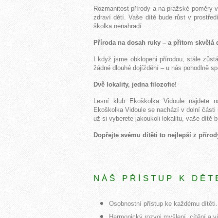
Rozmanitost přírody a na pražské poměry v
zdraví dětí. Vaše dítě bude růst v prostřed
školka nenahradí.
Příroda na dosah ruky – a přitom skvělá 
I když jsme obklopeni přírodou, stále zůs
žádné dlouhé dojíždění – u nás pohodlně spo
Dvě lokality, jedna filozofie!
Lesní klub Ekoškolka Vidoule najdete 
Ekoškolka Vidoule se nachází v dolní části 
už si vyberete jakoukoli lokalitu, vaše dítě
Dopřejte svému dítěti to nejlepší z příro
N Á Š P Ř Í S T U P K D Ě T 
Osobnostní přístup ke každému dítěti.
Harmonický rozvoj myšlení, cítění a v