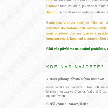
Radost
z toho, že vidíte, jak vaše dítě roste
Jistotu
, že mu dáváte to nejlepší vzdělání 
Ekoškolka Vidoule není jen "školka". J
investice do budoucnosti vašeho dítět
mají pozitivní vliv na fyzické i psych
koncentrované, kreativní a emocionálně 
Rádi vás přivítáme na osobní prohlídce, 
................................................................................................................................................................................................................................................................
K D E N Á S N A J D E T E ?
V srdci přírody, přesto blízko domova!
Naše školka se nachází v Košířích, na úb
blízkosti lesoparku Cibulka. Vaše dítě ta
opustit Prahu.
Čistší vzduch, zdravější děti!