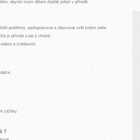
leko, abyste svým dětem dopřáli pobyt v přírodě.
 řešit problémy, spolupracovat a objevovat svět kolem sebe.
tá je příroda a jak ji chránit.
n radost a zvědavost.
hrádce.
é zážitky.
á ?
dravě.