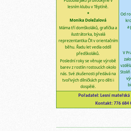
Působila jako průvodkyně v
lesním klubu v Těptíně.
*
Od ro
Monika Doležalová
kro
a 
Máma tří domškoláků, grafička a
ilustrátorka, bývalá
reprezentantka ČR v orientačním
běhu. Řadu let vedla oddíl
V
Pra
předškoláků.
z
alo
Poslední roky se věnuje výrobě
vzděl
barev z rostlin rostoucích okolo
Stoli
nás. Své zkušenosti předává na
vý
tvořivých dílničkách pro děti i
b
dospělé.
P
ořadatel: Lesní mateřská
Kontakt: 776 684
-------------------------------------------------------------------------------------