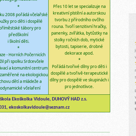
P
řes 10 let se specializuj
e
na
*
kreativní plstění a autorskou
ku 2008 pořádá včelařské
tvorbu
z přírodního ovčího
užky pro děti i dospělé
rouna.
Tvoří senzitivní hračky,
příměstské tábory pro
panenky, zvířátka, bytůstky na
předškolní
stolky ročních dob,
mytické
i školní děti.
bytosti,
tapiserie, drobné
*
dekorace apod.
ze - Horních Počernicích
*
žil při spolku Srdcevčele
Pořádá tvořivé dílny pro děti i
ávací
a komunitní
centrum
dospělé a tvořivě-terapeutické
ň zaměřen
é
n
a ekologickou
dílny pro dospělé ve skupinách i
chovu dětí a mládeže
a
pro jednotlivce.
iodynamické včelaření
 škola Ekoškolka Vidoule, DUHOVÝ HAD z.s.
 031, ekoskolkavidoule@seznam.cz
-------------------------------------------------------------------------------------------------------------------------