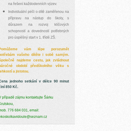
na
řešení každodenních výzev.
Individuální péči o dítě zaměřenou na
přípravu na nástup do školy, s
důrazem na rozvoj klíčových
schopností a dovedností potřebných
pro úspěšný start v 1. třídě ZŠ.
Pomůžeme vám lépe porozumět
potřebám vašeho dítěte i sobě samým.
Společně najdeme cestu, jak zvládnout
náročné období předškolního věku s
lehkostí a jistotou.
Cena jednoho setkání v délce 90 minut
činí 850 Kč.
V případě zájmu kontaktujte Šárku
Krutskou,
mob. 776 684 031, email:
ekoskolkavidoule@seznam.cz