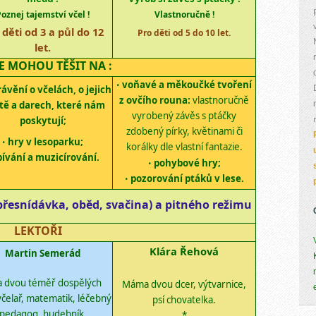
Poznej tajemství včel !
Vlastnoručně !
 děti od 3 a půl do 12
Pro děti od 5 do 10 let.
let.
SE MOHOU TĚŠIT NA :
voňavé a měkoučké tvoření
•
ávění o včelách, o jejich
z ovčího rouna:
vlastnoručně
tě a darech, které nám
vyrobený
závěs
s ptáčky
poskytují;
zdoben
ý
pírky, květinami či
hry v lesoparku;
•
korálky dle
vlastní
fantazie.
pívání a muzicírování.
pohybové hry;
•
pozorování ptáků v lese.
•
přesnídávka, oběd, svačina)
a pitného režimu
LEKTOŘI
Klára Řehová
Martin Semerád
a dvou téměř dospělých
Máma dvou dcer, výtvarn
ice,
 včelař, matematik, léčebný
psí chovatelka.
pedagog, hudebník.
*