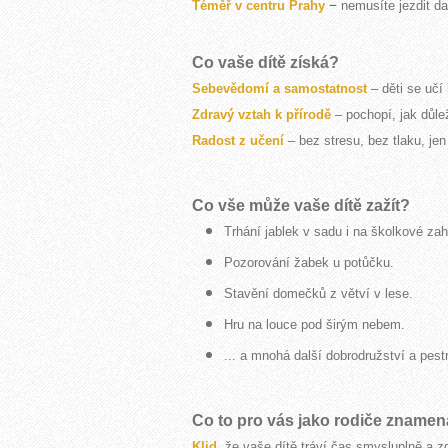
–
Téměř v centru Prahy
nemusíte jezdit da
Co vaše dítě získá?
Sebevědomí a samostatnost
– děti se učí
Zdravý vztah k přírodě
– pochopí, jak důleži
Radost z učení
– bez stresu, bez tlaku, je
Co vše může vaše dítě zažít?
Trhání jablek v sadu i na školkové za
Pozorování žabek u potůčku.
Stavění domečků z větví v lese.
Hr
u
na louce pod širým nebem.
... a mnohá další dobrodružství a pestr
Co to pro vás jako rodiče znamen
Klid
, že vaše dítě tráví čas smysluplně a z