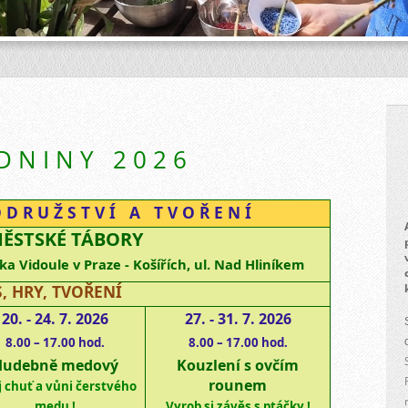
D N I N Y 2 0 2 6
 D R U Ž S T V Í A T V O Ř E N Í
ĚSTSKÉ TÁBORY
a Vidoule v Praze - Košířích, ul. Nad Hliníkem
S, HRY, TVOŘENÍ
20. - 24. 7. 2026
27. - 31. 7. 2026
8.00 – 17.00 hod.
8.00 – 17.00 hod.
Hudebně medový
Kouzlení s ovčím
rounem
j chuť a vůni čerstvého
medu !
Vyrob si
závěs s ptáčky !