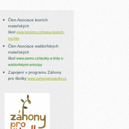
Člen Asociace lesních
mateřských
škol
www.lesnims.cz/mapa-lesnich-
ms.htm
Člen Asociace
waldorfských
mateřských
škol
www.awms.cz/skolky-a-tridy-s-
waldorfskymi-principy
Zapojení v programu Záhony
pro školky
www.zahonyproskolky.cz