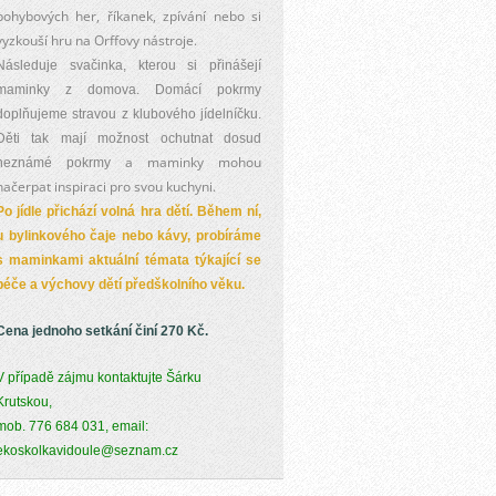
pohybových her, říkanek, zpívání nebo si
vyzkouší hru na Orffovy nástroje.
Následuje svačinka, kterou si přinášejí
maminky z domova. Domácí pokrmy
doplňujeme stravou z klubového jídelníčku.
Děti tak mají možnost ochutnat dosud
a maminky mohou
neznámé pokrmy
načerpat inspiraci pro svou kuchyni.
Po jídle přichází volná hra dětí. Během ní,
u bylinkového čaje nebo kávy, probíráme
s maminkami aktuální témata týkající se
péče a výchovy dětí předškolního věku.
Cena jednoho setkání činí 270 Kč.
V případě zájmu kontaktujte Šárku
Krutskou,
mob. 776 684 031,
email:
ekoskolkavidoule@seznam.cz