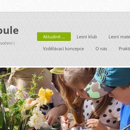
oule
Aktuálně ...
Lesní klub
Lesní mate
voření i
Vzdělávací koncepce
O nás
Prakt