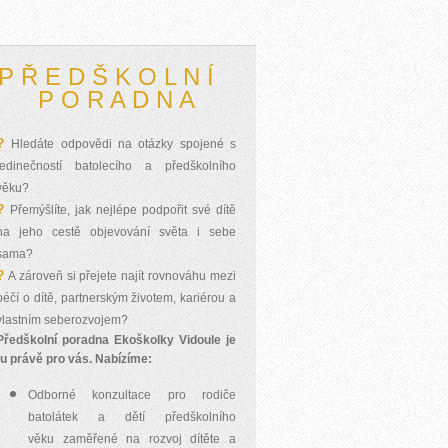
P Ř E D Š K O L N Í
P O R A D N A
?
Hledáte odpovědi na otázky spojené s
jedinečností batolecího a předškolního
věku?
?
Přemýšlíte, jak nejlépe podpořit své dítě
na jeho cestě objevování světa i sebe
sama?
?
A zároveň si přejete najít rovnováhu mezi
péčí o dítě, partnerským životem, kariérou a
vlastním seberozvojem?
Předškolní poradna Ekoškolky Vidoule je
tu právě pro vás.
Nabízíme:
Odborné konzultace pro rodiče
batolátek a dětí předškolního
věku zaměřené na
rozvoj dítěte a