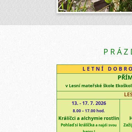
P R Á Z 
L E T N Í D O B R O
PŘÍM
v Lesní mateřské škole Ekoškolk
LE
13. - 17. 7. 2026
8.00 – 17.00 hod.
K
rálíčci a
alchymie rostlin
Pohlaď si králíčka
Zaži
a najdi svou
barvu !