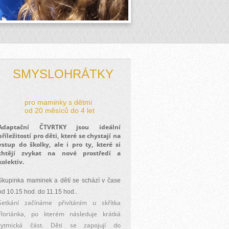
SMYSLOHRÁTKY
pro maminky s dětmi
od 20 měsíců do 4 let
Adaptační ČTVRTKY jsou ideální
příležitostí pro děti, které se chystají na
vstup do školky, ale i pro ty, které si
chtějí zvykat na nové prostředí a
kolektiv.
Skupinka maminek a dětí se schází v čase
od 10.15 hod. do 11.15 hod..
Setkání začínáme přivítáním u skřítka
Floriánka, po kterém následuje krátká
rytmická část. Děti se zapojují do