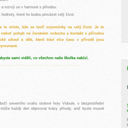
 a rozvíjí se v harmonii s přírodou.
a hodnoty, které ho budou provázet celý život.
e to místo, kde se tvoří vzpomínky na celý život. Je to
e, neboť pohyb na čerstvém vzduchu a kontakt s přírodou
ické zdraví a děti, které tráví více času v přírodě jsou
vyrovnané.
abyste sami viděli, co všechno naše školka nabízí.
.......................................................................................................................................................................................................................................................................................
očí severního svahu stolové hory Vidoule, v bezprostřední
k může každý den objevovat krásy přírody, aniž byste museli