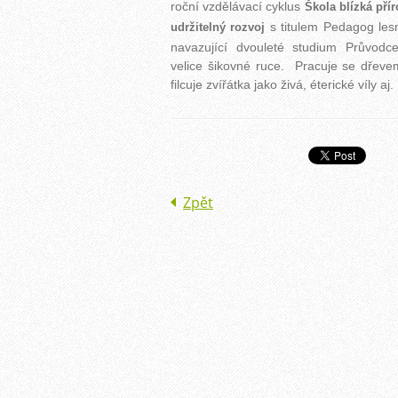
roční vzdělávací cyklus
Škola blízká pří
s titulem Pedagog les
udržitelný rozvoj
navazující dvouleté studium Průvodc
velice šikovné ruce. Pracuje se dřeve
filcuje zvířátka jako živá, éterické víly 
Zpět