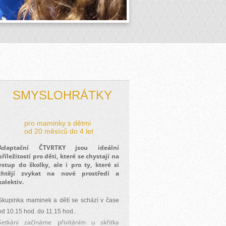
SMYSLOHRÁTKY
pro maminky s dětmi
od 20 měsíců do 4 let
Adaptační ČTVRTKY jsou ideální
příležitostí pro děti, které se chystají na
vstup do školky, ale i pro ty, které si
chtějí zvykat na nové prostředí a
kolektiv.
Skupinka maminek a dětí se schází v čase
od 10.15 hod. do 11.15 hod..
Setkání začínáme přivítáním u skřítka