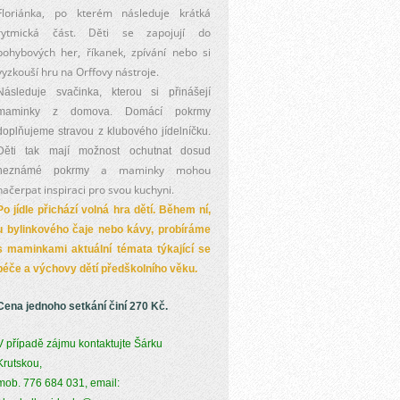
Floriánka, po kterém následuje krátká
rytmická část. Děti se zapojují do
pohybových her, říkanek, zpívání nebo si
vyzkouší hru na Orffovy nástroje.
Následuje svačinka, kterou si přinášejí
maminky z domova. Domácí pokrmy
doplňujeme stravou z klubového jídelníčku.
Děti tak mají možnost ochutnat dosud
a maminky mohou
neznámé pokrmy
načerpat inspiraci pro svou kuchyni.
Po jídle přichází volná hra dětí. Během ní,
u bylinkového čaje nebo kávy, probíráme
s maminkami aktuální témata týkající se
péče a výchovy dětí předškolního věku.
Cena jednoho setkání činí 270 Kč.
V případě zájmu kontaktujte Šárku
Krutskou,
mob. 776 684 031,
email: