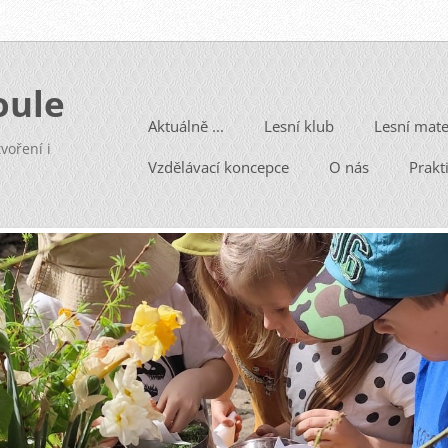
oule
Aktuálně ...
Lesní klub
Lesní mate
voření i
Vzdělávací koncepce
O nás
Prakt