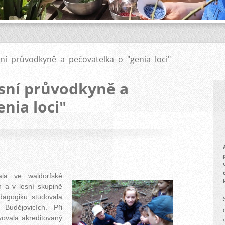
sní průvodkyně a pečovatelka o "genia loci"
esní průvodkyně a
nia loci"
ala ve waldorfské
 a v lesní skupině
dagogiku
studovala
 Budějovicích.
Při
vovala akreditovaný