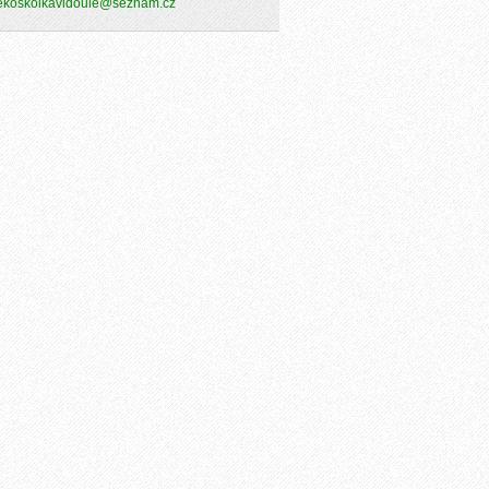
ekoskolkavidoule@seznam.cz